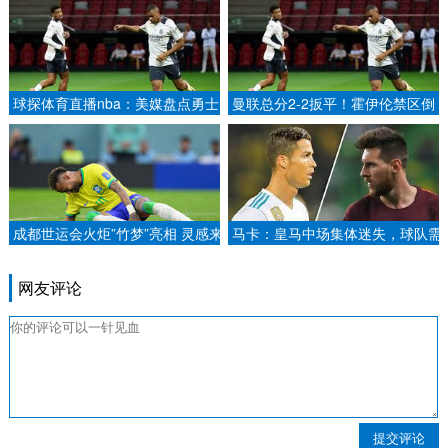
球探体育直播nba：美媒盘点勇士
曼联总分2-2扳平！霍伊伦禁区倒
队史十大最伟大球员排名：库里位
地造点，B费主罚点球命中.
列第一，杜兰特排名第九.
成都世运会火炬”竹梦”亮相 灵感来
马卡：皇马中场集体迷失，球队需
自三星堆青铜大立人像2025-02-
要苏比门迪式中场
27.
网友评论
提交评论