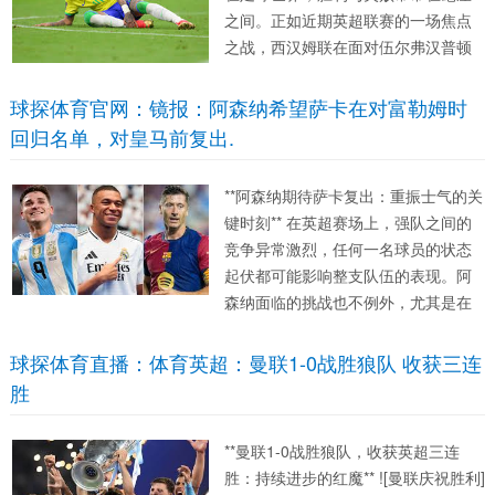
之间。正如近期英超联赛的一场焦点
之战，西汉姆联在面对伍尔弗汉普顿
时，尽管展现了不俗的攻击力，却因
为错失多次良机，最终在对方主场铩
球探体育官网：镜报：阿森纳希望萨卡在对富勒姆时
羽而归。这场比赛不仅让人们对两队
回归名单，对皇马前复出.
实力有了新的认识，更彰显了足...
**阿森纳期待萨卡复出：重振士气的关
键时刻** 在英超赛场上，强队之间的
竞争异常激烈，任何一名球员的状态
起伏都可能影响整支队伍的表现。阿
森纳面临的挑战也不例外，尤其是在
关键球员布卡约·萨卡暂时缺席的情况
下。《镜报》报道，阿森纳希望萨卡
球探体育直播：体育英超：曼联1-0战胜狼队 收获三连
能在对阵富勒姆的比赛中回归，以便
胜
在与皇家马德里的比赛前恢复最...
**曼联1-0战胜狼队，收获英超三连
胜：持续进步的红魔** ![曼联庆祝胜利]