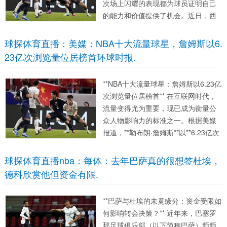
次场上闪耀的表现都为球员证明自己
的能力和价值提供了机会。近日，西
甲官推发布了一张年轻天才亚马尔的
庆祝照片，引起了广泛关注。这一举
球探体育直播：美媒：NBA十大流量球星，詹姆斯以6.
动似乎是对范德法特等批评者的有力
23亿次浏览量位居榜首环球时报.
回应。本文将深入探讨这一事件的...
**NBA十大流量球星：詹姆斯以6.23亿
次浏览量位居榜首** 在互联网时代，
流量变得尤为重要，现已成为衡量公
众人物影响力的标准之一。根据美媒
报道，**勒布朗·詹姆斯**以**6.23亿次
浏览量**荣登NBA流量榜首。本文将探
讨NBA球星如何成为流量大户，以及
球探体育直播nba：每体：去年巴萨真的很想签杜埃，
詹姆斯在社交媒体上的非凡表现。...
德科欣赏他但资金有限.
**巴萨与杜埃的未竟缘分：资金受限如
何影响转会决策？** 近年来，巴塞罗
那足球俱乐部（以下简称巴萨）频频