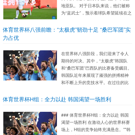
地亚队。 对于日本队来说，他们被称
为“蓝武士”，预示着球队希望延续在之
前比赛中的良好表现，继续在八强赛
中取得胜利。日本队近年来在国际赛
体育世界杯八强前瞻：“太极虎”韧劲十足 “桑巴军团”实
场上的表现越来越稳健，他们的技术
力占优
水平和团队协作能力都得到了极...
在世界杯八强阶段，我们迎来了令人
期待的对决。其中，“太极虎”韩国队
和“桑巴军团”巴西队的比赛备受瞩目。
韩国队近年来展现了顽强的拼搏精神
和不断上升的竞技水平。在过往的比
赛中，韩国队通常以其卓越的防守能
力和快速反击战术闻名，他们的进取
体育世界杯H组：全力以赴 韩国渴望一场胜利
精神往往让对手感到压力。 另一方
面，巴西队凭借其丰富的世界杯经验...
### 体育世界杯H组：全力以赴 韩国
渴望一场胜利 在激动人心的世界杯赛
场上，H组的竞争始终充满悬念。**韩