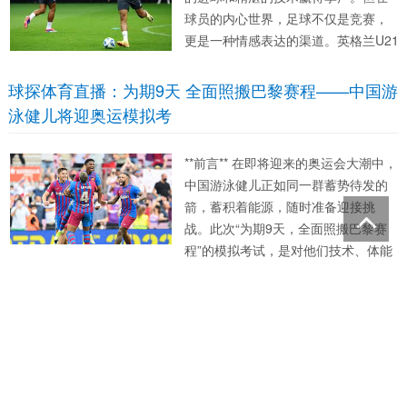
球员的内心世界，足球不仅是竞赛，
更是一种情感表达的渠道。英格兰U21
的球员麦卡蒂在一次关键比赛后，以
一种特别的方式纪念了他的已故前谢
球探体育直播：为期9天 全面照搬巴黎赛程——中国游
菲联队友鲍多克。这不仅仅是一次常
泳健儿将迎奥运模拟考
规的庆祝，更是心灵深处的一...
**前言** 在即将迎来的奥运会大潮中，
中国游泳健儿正如同一群蓄势待发的
箭，蓄积着能源，随时准备迎接挑
战。此次“为期9天，全面照搬巴黎赛
程”的模拟考试，是对他们技术、体能
及心理素质的全面考核。这不仅是一
次实战演练，更是步入奥运竞技场前
为德国队出战40次大赛0出场，特尔施特根能否接过诺
的一次重要预热。 **主题探讨** 此次
伊尔衣钵？
奥运模拟...
**前言：** 在国际足坛上，德国队以其
强大的实力和出色的门将阵容为人熟