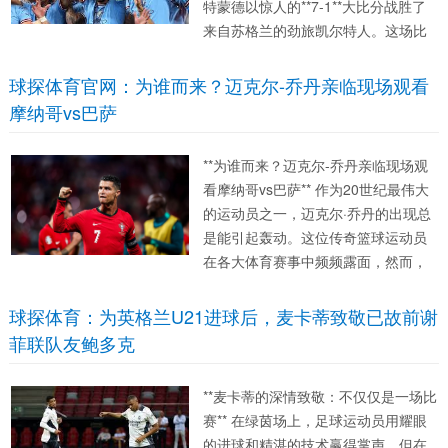
特蒙德以惊人的**7-1**大比分战胜了
来自苏格兰的劲旅凯尔特人。这场比
赛不仅让他们成为本轮的绝对焦点，
也借此凭借**9个净胜球的优势**昂首
球探体育官网：为谁而来？迈克尔-乔丹亲临现场观看
登顶欧冠积分榜。这一胜利标志着多
摩纳哥vs巴萨
特蒙德在欧洲足...
**为谁而来？迈克尔-乔丹亲临现场观
看摩纳哥vs巴萨** 作为20世纪最伟大
的运动员之一，迈克尔·乔丹的出现总
是能引起轰动。这位传奇篮球运动员
在各大体育赛事中频频露面，然而，
他现身摩纳哥观看摩纳哥vs巴萨的比
赛却激起了人们的好奇心：**乔丹此行
球探体育：为英格兰U21进球后，麦卡蒂致敬已故前谢
究竟为谁而来？** **乔丹的体育之旅*
菲联队友鲍多克
*...
**麦卡蒂的深情致敬：不仅仅是一场比
赛** 在绿茵场上，足球运动员用耀眼
的进球和精湛的技术赢得掌声。但在