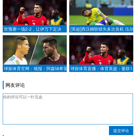
世预赛一场2-2，让伊万下定决
[英超]西汉姆联错失多次良机 伍尔
心，弃用34岁国脚：18强赛8轮0
弗汉普顿主场获胜.
出场.
球探体育官网：镜报：阿森纳希望
球探体育直播：体育英超：曼联1-
萨卡在对富勒姆时回归名单，对皇
0战胜狼队 收获三连胜
马前复出.
网友评论
提交评论