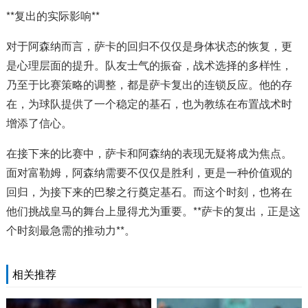
**复出的实际影响**
对于阿森纳而言，萨卡的回归不仅仅是身体状态的恢复，更
是心理层面的提升。队友士气的振奋，战术选择的多样性，
乃至于比赛策略的调整，都是萨卡复出的连锁反应。他的存
在，为球队提供了一个稳定的基石，也为教练在布置战术时
增添了信心。
在接下来的比赛中，萨卡和阿森纳的表现无疑将成为焦点。
面对富勒姆，阿森纳需要不仅仅是胜利，更是一种价值观的
回归，为接下来的巴黎之行奠定基石。而这个时刻，也将在
他们挑战皇马的舞台上显得尤为重要。**萨卡的复出，正是这
个时刻最急需的推动力**。
相关推荐