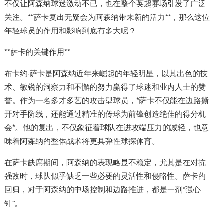
不仅让阿森纳球迷激动不已，也在整个英超赛场引发了广泛
关注。**萨卡复出无疑会为阿森纳带来新的活力**，那么这位
年轻球员的作用和影响到底有多大呢？
**萨卡的关键作用**
布卡约·萨卡是阿森纳近年来崛起的年轻明星，以其出色的技
术、敏锐的洞察力和不懈的努力赢得了球迷和业内人士的赞
誉。作为一名多才多艺的攻击型球员，*萨卡不仅能在边路撕
开对手防线，还能通过精准的传球为前锋创造绝佳的得分机
会*。他的复出，不仅象征着球队在进攻端压力的减轻，也意
味着阿森纳的整体战术将更具弹性球探体育。
在萨卡缺席期间，阿森纳的表现略显不稳定，尤其是在对抗
强敌时，球队似乎缺乏一些必要的灵活性和侵略性。萨卡的
回归，对于阿森纳的中场控制和边路推进，都是一剂“强心
针”。