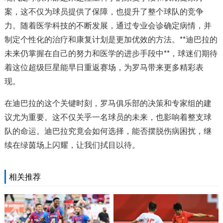
案，这不仅为球员提供了保障，也提升了整个球队的竞争
力。随着医学科技的不断发展，通过专业会诊确定病情，并
制定个性化的治疗和康复计划是更加优效的方法。**迪巴拉的
未来仍掌握在自己的努力和医学的进步手段中**，球迷们期待
着这位超级巨星能早日重返赛场，为罗马带来更多精彩表
现。
在迪巴拉的这个关键时刻，罗马俱乐部的决策和专家组的建
议尤为重要。这不仅关乎一名球员的未来，也影响着整支球
队的命运。迪巴拉究竟会如何选择，能否摆脱伤病困扰，继
续在绿茵场上闪耀，让我们拭目以待。
相关推荐