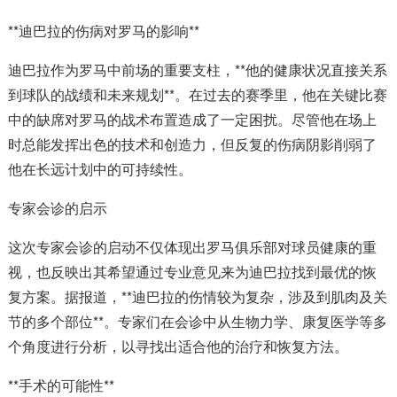
**迪巴拉的伤病对罗马的影响**
迪巴拉作为罗马中前场的重要支柱，**他的健康状况直接关系
到球队的战绩和未来规划**。在过去的赛季里，他在关键比赛
中的缺席对罗马的战术布置造成了一定困扰。尽管他在场上
时总能发挥出色的技术和创造力，但反复的伤病阴影削弱了
他在长远计划中的可持续性。
专家会诊的启示
这次专家会诊的启动不仅体现出罗马俱乐部对球员健康的重
视，也反映出其希望通过专业意见来为迪巴拉找到最优的恢
复方案。据报道，**迪巴拉的伤情较为复杂，涉及到肌肉及关
节的多个部位**。专家们在会诊中从生物力学、康复医学等多
个角度进行分析，以寻找出适合他的治疗和恢复方法。
**手术的可能性**