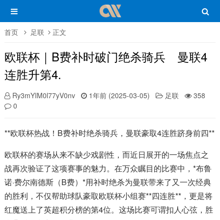
首页
足联
正文
欧联杯｜B费补时破门绝杀骑兵 曼联4
连胜升第4.
Ry3mYIM0l77yV0nv
1年前 (2025-03-05)
足联
358
0
**欧联杯热战！B费补时绝杀骑兵，曼联豪取4连胜跻身前四**
欧联杯的赛场从来不缺少戏剧性，而近日展开的一场焦点之
战再次验证了这项赛事的魅力。在万众瞩目的比赛中，*布鲁
诺·费尔南德斯（B费）*用补时绝杀为曼联带来了又一次经典
的胜利，不仅帮助球队豪取欧联杯小组赛**四连胜**，更是将
红魔送上了英超积分榜的第4位。这场比赛可谓扣人心弦，胜