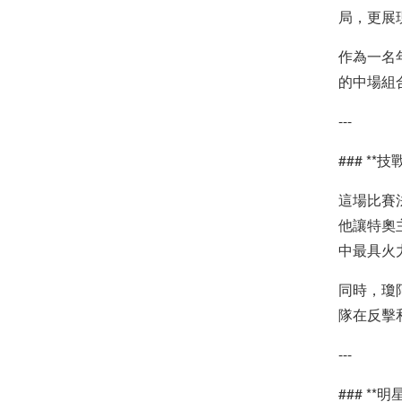
局，更展
作為一名
的中場組
---
### *
這場比賽
他讓特奧
中最具火
同時，瓊
隊在反擊
---
### *