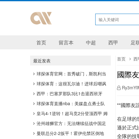
首页
留言本
中超
西甲
足
首页
西
最近发表
國際友
球探体育官网：首秀破门，斯凯利当
选与阿尔巴尼亚一役英格兰队内最佳球
球探体育：这很瓦尔迪！进球后嘲讽
Ry3mYI
员.
热刺：英超冠军比你多，38岁仍造10
西甲：巴塞罗那队3比1击退西班牙
球.
人.
球探体育直播nba：美媒盘点勇士队
**國際
史十大最伟大球员排名：库里位列第
皇马4-1逆转！超马竞2分登顶西甲 姆
在足球的
一，杜兰特排名第九.
巴佩双响创纪录 罗德里戈传射.
沧州雄狮官方：无法继续征战中国足
遜於正式
球职业联赛.
曼联总分2-2扳平！霍伊伦禁区倒地
全隊的技