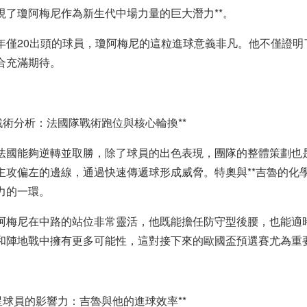
現了瓊阿梅尼作為新生代中場力量的巨大潛力**。
年僅20出頭的球員，瓊阿梅尼的這粒進球意義非凡。他不僅證
合充滿期待。
*技戰術分析：法國隊戰術跑位與核心輪換**
法國能夠逆轉並取勝，除了球員的出色表現，團隊的整體策劃也
主攻偏左的邊線，通過快速傳遞球形成威脅。特奧與**吉魯的化
力的一環。
阿梅尼在中路的站位非常靈活，他既能擔任防守型後腰，也能適
和陣地戰中擁有更多可能性，這對接下來的歐國盃預選賽尤為重
*明星球員的影響力：吉魯與他的進球效率**