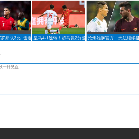
罗那队3比1击退
皇马4-1逆转！超马竞2分登
沧州雄狮官方：无法继续
顶西甲 姆巴佩双响创纪录
战中国足球职业联赛.
罗德里戈传射.
论
论