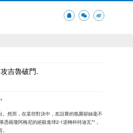
攻吉魯破門.
*
台。然而，在某些對決中，友誼賽的氛圍卻絲毫不
隊憑藉瓊阿梅尼的絕殺進球2-1逆轉科特迪瓦**，
容。