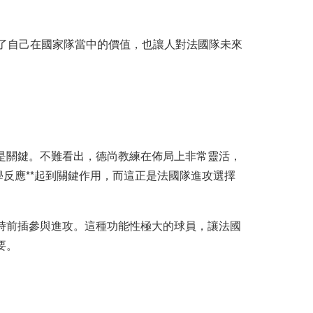
明了自己在國家隊當中的價值，也讓人對法國隊未來
是關鍵。不難看出，德尚教練在佈局上非常靈活，
學反應**起到關鍵作用，而這正是法國隊進攻選擇
時前插參與進攻。這種功能性極大的球員，讓法國
要。