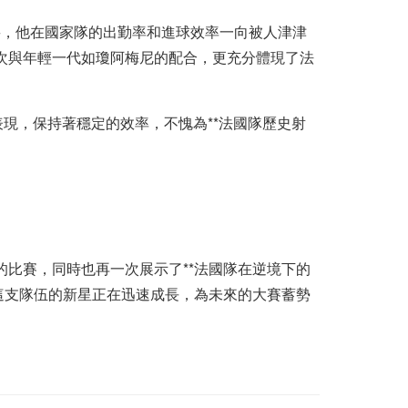
老將，他在國家隊的出勤率和進球效率一向被人津津
次與年輕一代如瓊阿梅尼的配合，更充分體現了法
表現，保持著穩定的效率，不愧為**法國隊歷史射
比賽，同時也再一次展示了**法國隊在逆境下的
這支隊伍的新星正在迅速成長，為未來的大賽蓄勢