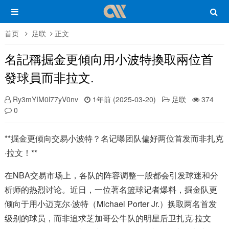
首页
足联
正文
名記稱掘金更傾向用小波特換取兩位首
發球員而非拉文.
Ry3mYIM0l77yV0nv
1年前 (2025-03-20)
足联
374
0
**掘金更倾向交易小波特？名记曝团队偏好两位首发而非扎克
·拉文！**
在NBA交易市场上，各队的阵容调整一般都会引发球迷和分
析师的热烈讨论。近日，一位著名篮球记者爆料，掘金队更
倾向于用小迈克尔·波特（Michael Porter Jr.）换取两名首发
级别的球员，而非追求芝加哥公牛队的明星后卫扎克·拉文