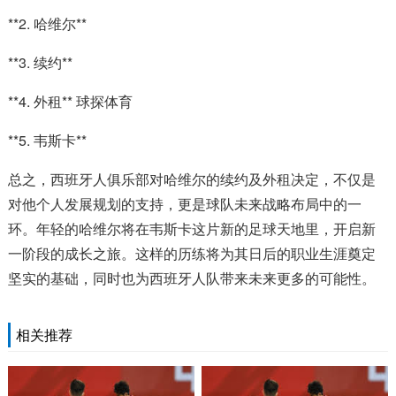
**2. 哈维尔**
**3. 续约**
**4. 外租** 球探体育
**5. 韦斯卡**
总之，西班牙人俱乐部对哈维尔的续约及外租决定，不仅是
对他个人发展规划的支持，更是球队未来战略布局中的一
环。年轻的哈维尔将在韦斯卡这片新的足球天地里，开启新
一阶段的成长之旅。这样的历练将为其日后的职业生涯奠定
坚实的基础，同时也为西班牙人队带来未来更多的可能性。
相关推荐