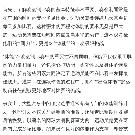
首先，了解赛会制比赛的基本特征非常重要。赛会制通常是
在有限的时间内安排多场比赛，运动员需要连续几天甚至是
每天参加比赛。这种密集的赛程对体能的要求无疑是巨大
的。运动员需要在短时间内重复高水平的动作，这不仅考验
他们的**耐力**，更是对**体能**的一次极限挑战。
*体能*在赛会制比赛中的重要性不言而喻。体能不仅仅限于肌
肉的力量和耐力，还包括心肺功能、柔韧性以及身体的恢复
能力。所有这些因素共同决定了运动员能否在比赛中发挥最
佳状态。通常，在连续作战的过程中，拥有**出色体能**的运
动员往往能够更好地应对比赛的挑战。
事实上，大型赛事中的顶尖选手通常都有专门的体能训练计
划。这些计划不仅关注到赛前的准备，还涵盖比赛期间及赛
后的恢复。以著名的网球大满贯赛事为例，运动员需要在两
周内完成多场比赛。如果没有良好的体能作为支撑，即使技