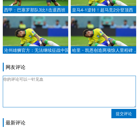
西甲：巴塞罗那队3比1击退西班
皇马4-1逆转！超马竞2分登顶西
牙人.
甲 姆巴佩双响创纪录 罗德里戈传
射.
沧州雄狮官方：无法继续征战中国
哈里・凯恩创造两项惊人里程碑，
足球职业联赛.
职业生涯首座奖杯近在咫尺.
网友评论
提交评论
最新评论