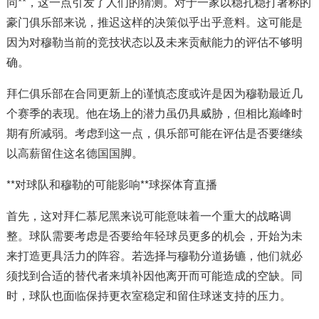
同**，这一点引发了人们的猜测。对于一家以稳扎稳打著称的
豪门俱乐部来说，推迟这样的决策似乎出乎意料。这可能是
因为对穆勒当前的竞技状态以及未来贡献能力的评估不够明
确。
拜仁俱乐部在合同更新上的谨慎态度或许是因为穆勒最近几
个赛季的表现。他在场上的潜力虽仍具威胁，但相比巅峰时
期有所减弱。考虑到这一点，俱乐部可能在评估是否要继续
以高薪留住这名德国国脚。
**对球队和穆勒的可能影响**球探体育直播
首先，这对拜仁慕尼黑来说可能意味着一个重大的战略调
整。球队需要考虑是否要给年轻球员更多的机会，开始为未
来打造更具活力的阵容。若选择与穆勒分道扬镳，他们就必
须找到合适的替代者来填补因他离开而可能造成的空缺。同
时，球队也面临保持更衣室稳定和留住球迷支持的压力。