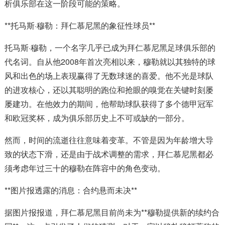
析俱乐部在这一阶段可能的策略。
**托马斯·穆勒：拜仁慕尼黑的象征性球员**
托马斯·穆勒，一个名字几乎已成为拜仁慕尼黑足球俱乐部的
代名词。自从他2008年首次亮相以来，穆勒就以其独特的球
风和出色的场上表现赢得了无数球迷的喜爱。他不光是球队
的进攻核心，还以其聪明的跑位和抢眼的嗅觉在关键时刻屡
屡建功。在他效力的期间，他帮助球队获得了多个德甲冠军
和欧冠奖杯，成为俱乐部历史上不可或缺的一部分。
然而，时间的流逝往往意味着变革。不管是因为年龄增大导
致的状态下滑，还是由于战术调整的需求，拜仁慕尼黑都必
须考虑年过三十的穆勒在阵容中的角色变动。
**图片报透露的消息：合约悬而未决**
据图片报报道，拜仁慕尼黑目前尚未为**穆勒提供新的续约合