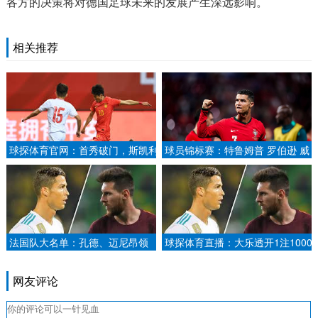
各方的决策将对德国足球未来的发展产生深远影响。
相关推荐
球探体育官网：首秀破门，斯凯利
球员锦标赛：特鲁姆普 罗伯逊 威
当选与阿尔巴尼亚一役英格兰队内
尔逊 3人晋级四.
最佳球员.
法国队大名单：孔德、迈尼昂领
球探体育直播：大乐透开1注1000
衔，恩昆库入选，姆巴佩缺席
万花落江苏 奖池余额10.39亿元.
网友评论