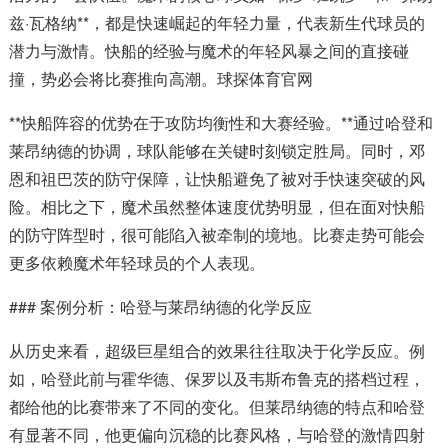
兹·瓦格纳**，都是快速崛起的年轻力量，代表新生代球员的
潜力与激情。快船的经验与魔术的年轻风暴之间的直接碰
撞，势必会将比赛推向高潮。球探体育官网
**快船阵容的优势在于攻防均衡性和大赛经验。**通过哈登和
莱昂纳德的协调，球队能够在关键时刻锁定胜局。同时，邓
恩和祖巴茨的防守保障，让快船避免了被对手快速突破的风
险。相比之下，魔术虽然整体速度优势明显，但在面对快船
的防守阵型时，很可能陷入被牵制的境地。比赛走势可能会
更多依赖魔术年轻球员的个人表现。
### 案例分析：哈登与莱昂纳德的化学反应
从历史来看，超级巨星组合的效果往往取决于化学反应。例
如，哈登此前与霍华德、保罗以及韦斯布鲁克的搭档过程，
都给他的比赛带来了不同的变化。但莱昂纳德的特点和哈登
有显著不同，他更偏向沉稳的比赛风格，与哈登的激情四射