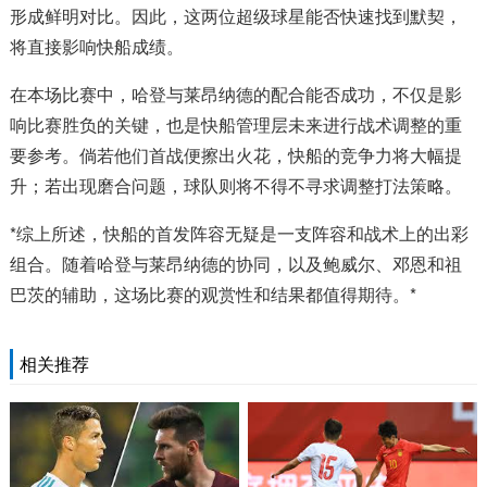
形成鲜明对比。因此，这两位超级球星能否快速找到默契，
将直接影响快船成绩。
在本场比赛中，哈登与莱昂纳德的配合能否成功，不仅是影
响比赛胜负的关键，也是快船管理层未来进行战术调整的重
要参考。倘若他们首战便擦出火花，快船的竞争力将大幅提
升；若出现磨合问题，球队则将不得不寻求调整打法策略。
*综上所述，快船的首发阵容无疑是一支阵容和战术上的出彩
组合。随着哈登与莱昂纳德的协同，以及鲍威尔、邓恩和祖
巴茨的辅助，这场比赛的观赏性和结果都值得期待。*
相关推荐