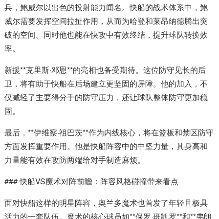
兵，鲍威尔以出色的投射能力闻名。快船的战术体系中，鲍
威尔需要发挥空间拉扯作用，从而为哈登和莱昂纳德腾出突
破的空间。同时他也能在快攻中有效终结，提升球队转换效
率。
新援**克里斯·邓恩**的亮相也备受期待。这位防守见长的后
卫，将有助于快船在后场建立更坚固的屏障。他的加入，不
仅减轻了主要得分手的防守压力，还让球队整体防守更加稳
固。
最后，**伊维察·祖巴茨**作为内线核心，将在篮板和禁区防守
方面发挥重要作用。他是快船阵容中的中坚力量，其身高和
力量能有效在攻防两端给对手制造麻烦。
### 快船VS魔术对阵前瞻：阵容风格碰撞带来看点
面对快船这样的明星阵容，奥兰多魔术也首发了年轻且极具
活力的一套队伍。魔术的核心球员如**保罗·班凯罗**和**弗朗