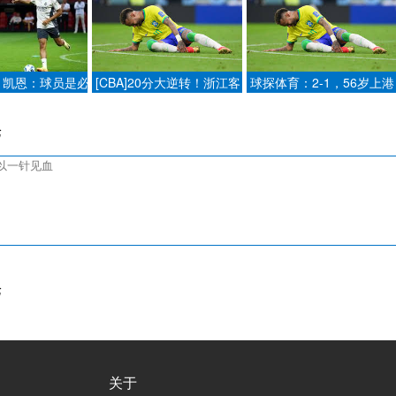
：凯恩：球员是必
[CBA]20分大逆转！浙江客
球探体育：2-1，56岁上港
程的人；管理好时
场险胜山.
旧帅发威：率英超第17奏
息更久.
凯，昂首晋级足总杯第四
论
轮.
论
关于