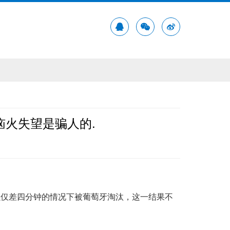
恼火失望是骗人的.
四强仅差四分钟的情况下被葡萄牙淘汰，这一结果不