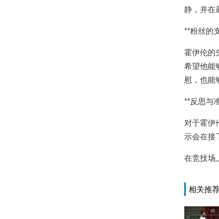
静，并在
**粉丝的
霍伊伦的
希望他能
慰，也能
**反思与准
对于霍伊
示会在接
在竞技场
相关推