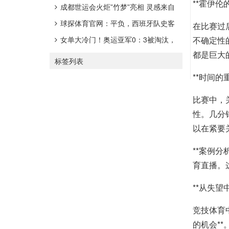
**霍伊伦
造点，B费主罚点球命中.
成都世运会火炬”竹梦”亮相 灵感来自
三星堆青铜大立人像2025-02-27.
球探体育官网：平负，西班牙队史客
在比赛过
战荷兰至今仍未能取胜.
女单大冷门！奥运亚军0：3被淘汰，
不确定性
都是巨大
仁川冠军赛一轮游，无缘16强.
标签列表
**时间的
比赛中，
性。几分
以在紧要
**案例
育直播。
**从失望
竞技体育
的机会*