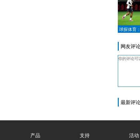
球探体育
须适应赛
间我们能休
网友评
最新评
产品
支持
活动