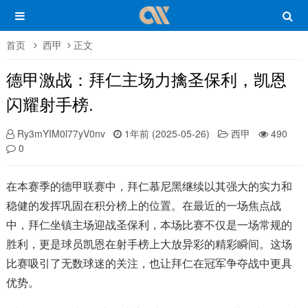
首页
西甲
正文
德甲激战：拜仁主场力擒圣保利，凯恩
闪耀射手榜.
Ry3mYIM0l77yV0nv
1年前 (2025-05-26)
西甲
490
0
在本赛季的德甲联赛中，拜仁慕尼黑继续以其强大的实力和
稳健的发挥巩固在积分榜上的位置。在最近的一场焦点战
中，拜仁坐镇主场迎战圣保利，本场比赛不仅是一场常规的
胜利，更是球员凯恩在射手榜上大放异彩的精彩瞬间。这场
比赛吸引了无数球迷的关注，也让拜仁在冠军争夺战中更具
优势。