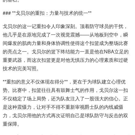
### **戈贝尔的重扣：力量与技术的统一**
戈贝尔的这一记重扣令人印象深刻。顶着防守球员的干扰，
他几乎是在原地完成了一次视觉震撼——从地板到空中，瞬
间爆发的肌肉力量和身体协调性使得这个扣篮成为整场比赛
的亮点之一。戈贝尔的篮下终结能力一直是他在NBA立足的
重要武器，而这次扣篮更是对他无惧压力的心理素质和过硬
技术的完美写照。
**重扣的意义不仅体现在得分**，更在于为球队建立心理优
势。比赛中，扣篮往往具有鼓舞士气的作用，戈贝尔这一扣
不仅稳定了场上局势，还为队友注入了一股强大的信心。正
是这种震慑力，让对手不得不重新审视爵士队的内线威慑
力，戈贝尔用他的方式再次证明自己是球队防守与反击的双
重保障。