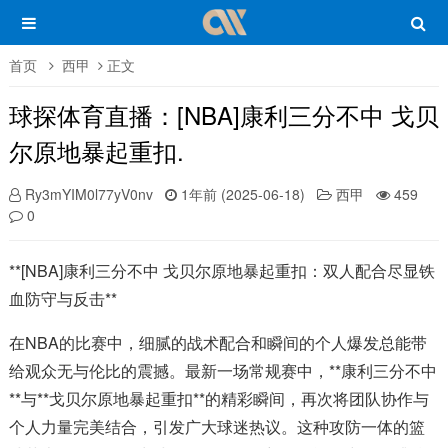
首页
西甲
正文
球探体育直播：[NBA]康利三分不中 戈贝
尔原地暴起重扣.
Ry3mYIM0l77yV0nv
1年前 (2025-06-18)
西甲
459
0
**[NBA]康利三分不中 戈贝尔原地暴起重扣：双人配合尽显铁
血防守与反击**
在NBA的比赛中，细腻的战术配合和瞬间的个人爆发总能带
给观众无与伦比的震撼。最新一场常规赛中，**康利三分不中
**与**戈贝尔原地暴起重扣**的精彩瞬间，再次将团队协作与
个人力量完美结合，引发广大球迷热议。这种攻防一体的篮