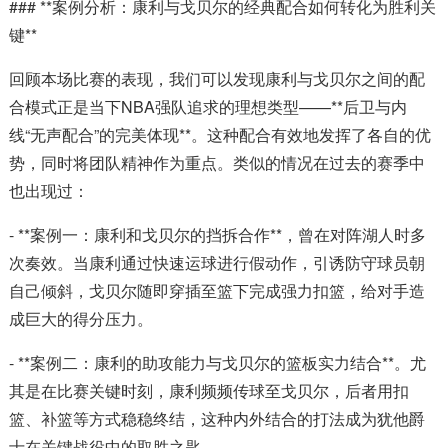
### **案例分析：康利与戈贝尔的经典配合如何转化为胜利关
键**
回顾本场比赛的表现，我们可以发现康利与戈贝尔之间的配
合模式正是当下NBA强队追求的理想类型——**后卫与内
线“无声配合”的完美体现**。这种配合有效地发挥了各自的优
势，同时将团队精神作为重点。类似的情况在过去的赛季中
也出现过：
- **案例一：康利和戈贝尔的挡拆合作**，曾在对阵湖人时多
次奏效。当康利通过快速运球进行假动作，引诱防守球员朝
自己倾斜，戈贝尔随即穿插至篮下完成强力扣篮，给对手造
成巨大的得分压力。
- **案例二：康利的助攻能力与戈贝尔的篮板实力结合**。尤
其是在比赛关键时刻，康利频频传球至戈贝尔，后者用扣
篮、补篮等方式稳稳终结，这种内外结合的打法成为犹他爵
士在关键战役中的取胜之匙。