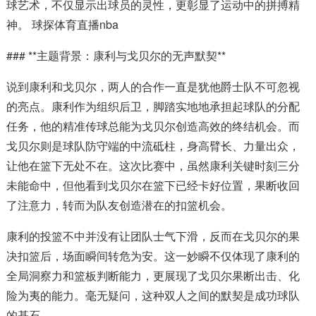
球艺术，不仅显示出球员的灵性，更彰显了运动中的拼搏精
神。 球探体育直播nba
### **主题背景：康利与戈贝尔的无声默契**
说到康利和戈贝尔，两人的合作一直是犹他爵士队不可忽视
的亮点。康利作为组织后卫，脚踏实地地承担起球队的分配
任务，他的精准传球总能为戈贝尔创造高效的终结机会。而
戈贝尔则是球队防守端的中流砥柱，身高臂长、力量出众，
让他在篮下无处不在。这次比赛中，虽然康利关键时刻三分
未能命中，但他看到戈贝尔在篮下已经卡好位置，果断收回
了注意力，转而为队友创造潜在的扣篮机会。
康利的投篮不中并没有让团队士气下滑，反而在戈贝尔的果
决扣篮后，场面瞬间转危为安。这一妙瞬不仅体现了康利的
全局洞察力和篮板判断能力，更展现了戈贝尔果断出击、化
险为夷的能力。毫无疑问，这种双人之间的默契是成功球队
的基石。