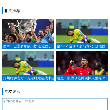
相关推荐
西甲：巴塞罗那队3比1击退西班
皇马4-1逆转！超马竞2分登顶西
牙人.
甲 姆巴佩双响创纪录 罗德里戈传
射.
沧州雄狮官方：无法继续征战中国
哈里・凯恩创造两项惊人里程碑，
足球职业联赛.
职业生涯首座奖杯近在咫尺.
网友评论