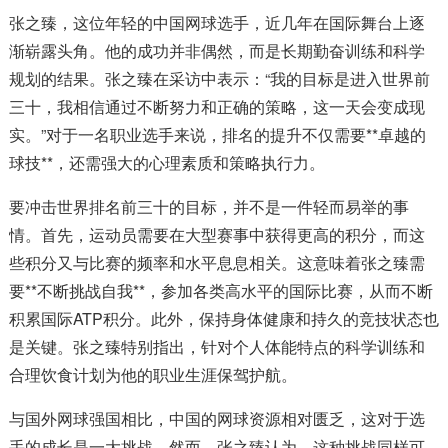
张之臻，这位年轻的中国网球选手，近几年在国际舞台上逐
渐崭露头角。他的成功并非偶然，而是长期勤奋训练和科学
规划的结果。张之臻在采访中表示：“我的目标是进入世界前
三十，我相信通过不断努力和正确的策略，这一天会变成现
实。”对于一名职业选手来说，排名的提升不仅需要**卓越的
球技**，还需强大的心理素质和策略执行力。
要冲击世界排名前三十的目标，并不是一件轻而易举的事
情。首先，运动员需要在大型赛事中获得更高的积分，而这
些积分又与比赛的频率和水平息息相关。这意味着张之臻需
要**不断挑战自我**，参加各类高水平的国际比赛，从而不断
积累国际ATP积分。此外，保持身体健康和持久的竞技状态也
是关键。张之臻特别指出，针对个人体能特点的科学训练和
合理饮食计划为他的职业生涯保驾护航。
与国外网球强国相比，中国的网球资源相对匮乏，这对于选
手的成长是一大挑战。然而，张之臻认为，这种挑战同样可