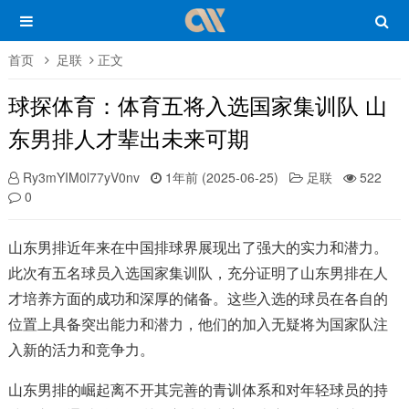
首页
足联
正文
球探体育：体育五将入选国家集训队 山
东男排人才辈出未来可期
Ry3mYIM0l77yV0nv
1年前 (2025-06-25)
足联
522
0
山东男排近年来在中国排球界展现出了强大的实力和潜力。
此次有五名球员入选国家集训队，充分证明了山东男排在人
才培养方面的成功和深厚的储备。这些入选的球员在各自的
位置上具备突出能力和潜力，他们的加入无疑将为国家队注
入新的活力和竞争力。
山东男排的崛起离不开其完善的青训体系和对年轻球员的持