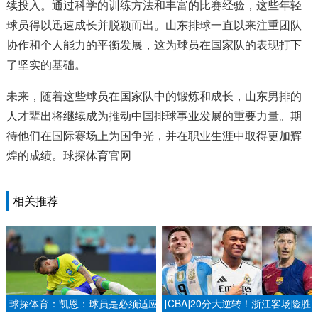
续投入。通过科学的训练方法和丰富的比赛经验，这些年轻
球员得以迅速成长并脱颖而出。山东排球一直以来注重团队
协作和个人能力的平衡发展，这为球员在国家队的表现打下
了坚实的基础。
未来，随着这些球员在国家队中的锻炼和成长，山东男排的
人才辈出将继续成为推动中国排球事业发展的重要力量。期
待他们在国际赛场上为国争光，并在职业生涯中取得更加辉
煌的成绩。球探体育官网
相关推荐
球探体育：凯恩：球员是必须适应
[CBA]20分大逆转！浙江客场险胜