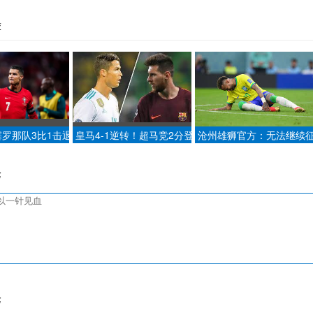
荐
罗那队3比1击退
皇马4-1逆转！超马竞2分登
沧州雄狮官方：无法继续
顶西甲 姆巴佩双响创纪录
战中国足球职业联赛.
罗德里戈传射.
论
论