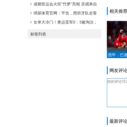
造点，B费主罚点球命中.
成都世运会火炬”竹梦”亮相 灵感来自
相关推
三星堆青铜大立人像2025-02-27.
球探体育官网：平负，西班牙队史客
战荷兰至今仍未能取胜.
女单大冷门！奥运亚军0：3被淘汰，
仁川冠军赛一轮游，无缘16强.
标签列表
西甲：巴塞
西班牙人.
网友评
最新评