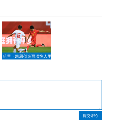
征
哈里・凯恩创造两项惊人里
程碑，职业生涯首座奖杯近
在咫尺.
提交评论