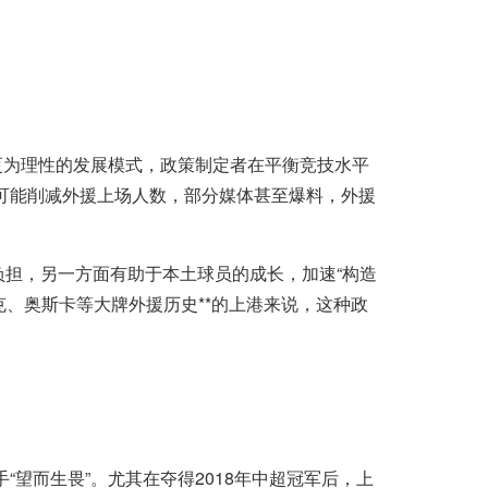
更为理性的发展模式，政策制定者在平衡竞技水平
可能削减外援上场人数，部分媒体甚至爆料，外援
负担，另一方面有助于本土球员的成长，加速“构造
克、奥斯卡等大牌外援历史**的上港来说，这种政
望而生畏”。尤其在夺得2018年中超冠军后，上