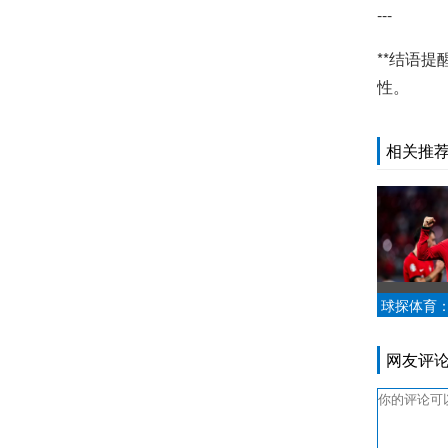
---
**结语
性。
相关推
球探体育
球后嘲讽
你多，38岁
网友评