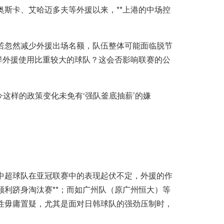
斯卡、艾哈迈多夫等外援以来，**上港的中场控
若忽然减少外援出场名额，队伍整体可能面临脱节
样外援使用比重较大的球队？这会否影响联赛的公
今这样的政策变化未免有‘强队釜底抽薪’的嫌
中超球队在亚冠联赛中的表现起伏不定，外援的作
顺利跻身淘汰赛**；而如广州队（原广州恒大）等
性毋庸置疑，尤其是面对日韩球队的强劲压制时，