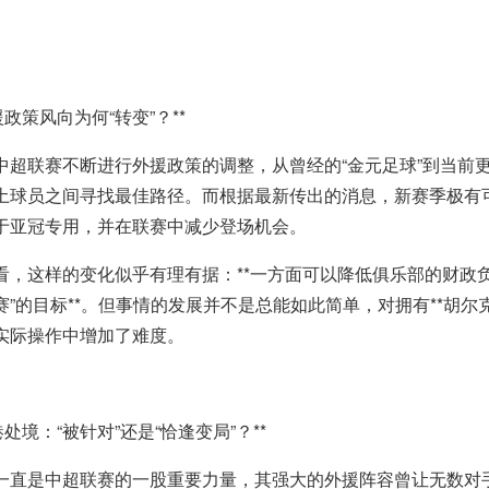
外援政策风向为何“转变”？**
中超联赛不断进行外援政策的调整，从曾经的“金元足球”到当前
土球员之间寻找最佳路径。而根据最新传出的消息，新赛季极有
于亚冠专用，并在联赛中减少登场机会。
看，这样的变化似乎有理有据：**一方面可以降低俱乐部的财政
赛”的目标**。但事情的发展并不是总能如此简单，对拥有**胡尔
实际操作中增加了难度。
上港处境：“被针对”还是“恰逢变局”？**
一直是中超联赛的一股重要力量，其强大的外援阵容曾让无数对手“