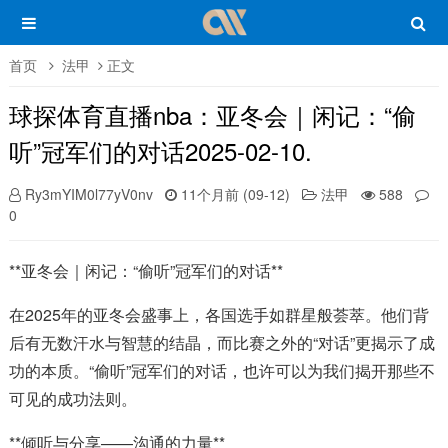
首页
法甲
正文
球探体育直播nba：亚冬会｜闲记：“偷
听”冠军们的对话2025-02-10.
Ry3mYIM0l77yV0nv
11个月前 (09-12)
法甲
588
0
**亚冬会｜闲记：“偷听”冠军们的对话**
在2025年的亚冬会盛事上，各国选手如群星般荟萃。他们背
后有无数汗水与智慧的结晶，而比赛之外的“对话”更揭示了成
功的本质。“偷听”冠军们的对话，也许可以为我们揭开那些不
可见的成功法则。
**倾听与分享——沟通的力量**