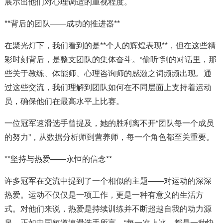
展示出他们对心理调适的重视程度。
**背后的团队——成功的推进器**
在聚光灯下，我们看到的是**个人的辉煌表现**，但在这些精
彩时刻背后，是整支团队的集体奋斗。“偷听”到的对话里，那
些关于教练、体能师、心理咨询师的感激之词频频出现。通
过这些交流，我们理解到团队如何在不同层面上支持着运动
员，确保他们在最高水平上比赛。
一位冠军速滑选手曾提及，她的胜利离不开“团队每一个成员
的努力”，从数据分析师到营养师，每一个角色都至关重要。
**坚持与热爱——永恒的信念**
许多冠军在交流中提到了一个相似的主题——对运动的深深
热爱。运动不仅仅是一项工作，更是一种有意义的生活方
式。对他们来说，热爱是持续训练并不断超越自我的动力源
泉。正如中国短道速滑选手所言，“每一次上冰，都是一种快