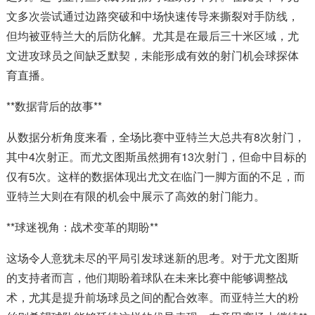
文多次尝试通过边路突破和中场快速传导来撕裂对手防线，
但均被亚特兰大的后防化解。尤其是在最后三十米区域，尤
文进攻球员之间缺乏默契，未能形成有效的射门机会球探体
育直播。
**数据背后的故事**
从数据分析角度来看，全场比赛中亚特兰大总共有8次射门，
其中4次射正。而尤文图斯虽然拥有13次射门，但命中目标的
仅有5次。这样的数据体现出尤文在临门一脚方面的不足，而
亚特兰大则在有限的机会中展示了高效的射门能力。
**球迷视角：战术变革的期盼**
这场令人意犹未尽的平局引发球迷新的思考。对于尤文图斯
的支持者而言，他们期盼着球队在未来比赛中能够调整战
术，尤其是提升前场球员之间的配合效率。而亚特兰大的粉