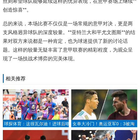
丝则希望球队能够延续这样的优异表现，在意甲赛场上继续**
创造惊喜**。
总的来说，本场比赛不仅仅是一场常规的意甲对决，更是两
支风格迥异球队的深度较量。**亚特兰大和平尤文图斯**的结
果对双方来说都是一种肯定，也为球迷提供了新的讨论话
题。这样的较量无疑丰富了意甲联赛的精彩程度，为观众呈
现了一场技战术博弈的完美体现。
相关推荐
球探体育：这很瓦尔迪！进球后嘲
女单大冷门！奥运亚军0：3被淘
讽热刺：英超冠军比你多，38岁
汰，仁川冠军赛一轮游，无缘16
仍造10球.
强.