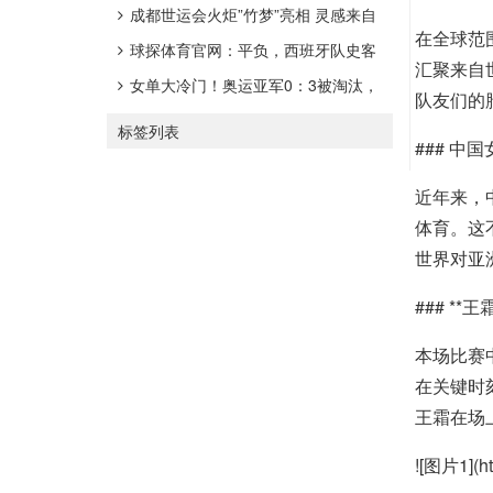
造点，B费主罚点球命中.
成都世运会火炬”竹梦”亮相 灵感来自
在全球范
三星堆青铜大立人像2025-02-27.
球探体育官网：平负，西班牙队史客
汇聚来自
战荷兰至今仍未能取胜.
女单大冷门！奥运亚军0：3被淘汰，
队友们的
仁川冠军赛一轮游，无缘16强.
标签列表
### 中
近年来，
体育。这
世界对亚
### **
本场比赛
在关键时
王霜在场
![图片1](ht