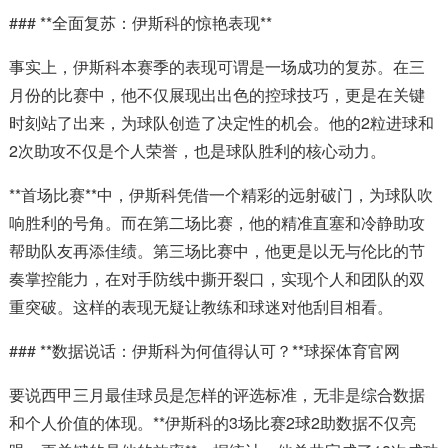
### **全面复苏：伊斯科的惊艳表现**
事实上，伊斯科本赛季的表现可谓是一场成功的复苏。在三
月份的比赛中，他不仅展现出出色的控球技巧，更是在关键
时刻站了出来，为球队创造了决定性的机会。他的2粒进球和
2次助攻不仅是个人荣誉，也是球队胜利的核心动力。
**首场比赛**中，伊斯科凭借一个精彩的远射破门，为球队吹
响胜利的号角。而在第二场比赛，他的精准直塞和冷静助攻
帮助队友再添佳绩。第三场比赛中，他更是以无与伦比的节
奏掌控能力，在对手防线中撕开裂口，实现个人和团队的双
重突破。这样的表现无疑让教练和球迷对他刮目相看。
### **数据说话：伊斯科为何值得认可？**球探体育官网
要说西甲三月最佳球员是怎样的评选标准，无非是综合数据
和个人价值的体现。**伊斯科的3场比赛2球2助数据不仅亮