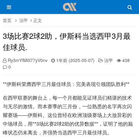
首页
法甲
正文
3场比赛2球2助，伊斯科当选西甲3月最
佳球员.
Ry3mYIM0l77yV0nv
1年前 (2025-05-07)
法甲
438
0
**伊斯科荣膺西甲三月最佳球员：完美表现引领团队胜利**
在西甲联赛的舞台上，每一个月都能见证球员们精湛的技术
与无尽的激情。而本赛季的三月份，一位熟悉的名字再次闪
耀赛场——伊斯科。这位曾经在欧洲顶级赛场上大放异彩的
中场球员，用**3场比赛2球2助的优异数据**，证明了他的巅
峰状态仍未离去，并强势当选西甲三月最佳球员。