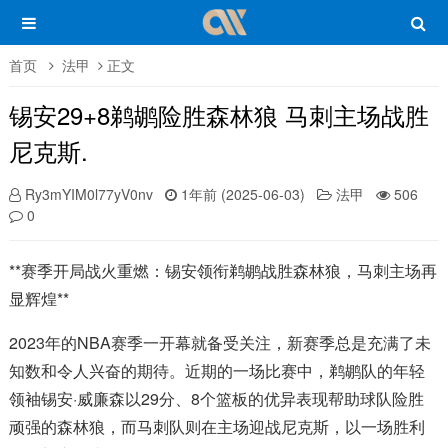
首页
法甲
正文
锡安29+8鹈鹕险胜森林狼 马刺主场战胜
尼克斯.
Ry3mYIM0l77yV0nv
1年前 (2025-06-03)
法甲
506
0
**赛季开局战火重燃：锡安领衔鹈鹕战胜森林狼，马刺主场再
显辉煌**
2023年的NBA赛季一开幕就备受关注，新赛季总是充满了未
知数和令人兴奋的期待。近期的一场比赛中，鹈鹕队的年轻
领袖锡安·威廉森以29分、8个篮板的优异表现帮助球队险胜
顽强的森林狼，而马刺队则在主场迎战尼克斯，以一场胜利