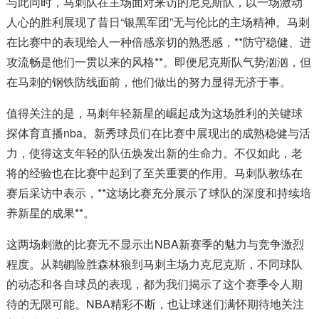
与此同时，马刺队在主场面对来访的尼克斯队，以一场激动
人心的胜利展现了昔日“银黑军团”无与伦比的主场精神。马刺
在比赛中的表现给人一种倍感亲切的熟悉感，**防守稳健、进
攻流畅是他们一贯以来的风格**。即便尼克斯队气势汹汹，但
在马刺的钢铁防线面前，他们做出的努力显得无济于事。
值得关注的是，马刺年轻新星的崛起成为这场胜利的关键球
探体育直播nba。新秀球员们在比赛中展现出的成熟稳健与活
力，使得这支年轻的队伍焕发出新的生命力。不仅如此，老
将的经验也在比赛中起到了至关重要的作用。马刺队教练在
赛后采访中表示，**这场比赛充分展示了球队的深度和持续培
养新星的成果**。
这两场刺激的比赛无不显示出NBA新赛季的魅力与竞争激烈
程度。从鹈鹕险胜森林狼到马刺主场力克尼克斯，不同球队
的动态和各自球员的表现，都为我们揭示了这个赛季令人期
待的无限可能。NBA精彩不断，也让球迷们满怀期待地关注