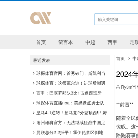
首页
留言本
中超
西甲
足
首页
中
最近发表
202
球探体育官网：首秀破门，斯凯利当
选与阿尔巴尼亚一役英格兰队内最佳球
球探体育：这很瓦尔迪！进球后嘲讽
Ry3mYI
员.
热刺：英超冠军比你多，38岁仍造10
西甲：巴塞罗那队3比1击退西班牙
球.
人.
球探体育直播nba：美媒盘点勇士队
**前言**
史十大最伟大球员排名：库里位列第
皇马4-1逆转！超马竞2分登顶西甲 姆
随着全民
一，杜兰特排名第九.
巴佩双响创纪录 罗德里戈传射.
沧州雄狮官方：无法继续征战中国足
惊叹。这
球职业联赛.
曼联总分2-2扳平！霍伊伦禁区倒地
路跑赛事