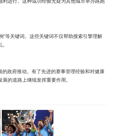
顺利进行。这种成功经验无疑为其他城市举办路跑
功案例”等关键词。这些关键词不仅帮助搜索引擎理解
乱。
积极的政府推动。有了先进的赛事管理经验和对健康
发展的道路上继续发挥重要作用。