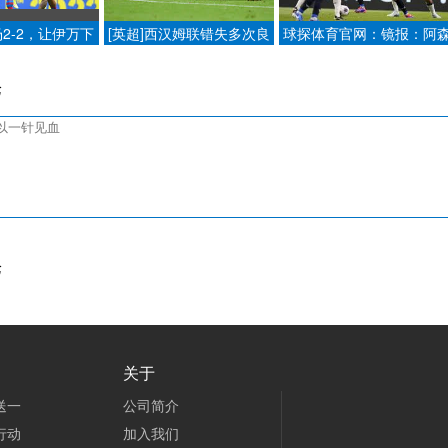
2-2，让伊万下
[英超]西汉姆联错失多次良
球探体育官网：镜报：阿
用34岁国脚：
机 伍尔弗汉普顿主场获胜.
纳希望萨卡在对富勒姆时
0出场.
归名单，对皇马前复出.
论
论
关于
送一
公司简介
行动
加入我们