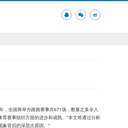
年，全国将举办路跑赛事共671场，数量之多令人
体育赛事组织方面的进步和成熟。*本文将通过分析
现象背后的深层次原因。*