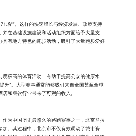
671场**。这样的快速增长与经济发展、政策支持
，并在基础设施建设和活动组织方面给予大量支
办具有地方特色的跑步活动，吸引了大量跑步爱好
与度极高的体育活动，有助于提高公众的健康水
提升*。大型赛事通常能够吸引来自全国甚至全球
酒店和餐饮行业带来了可观的收入。
。作为中国历史最悠久的路跑赛事之一，北京马拉
参加。其过程中，北京市不仅有效调动了城市资