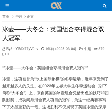
首页
中超
正文
冰壶——大冬会：英国组合夺得混合双
人冠军.
Ry3mYIM0l77yV0nv
1年前 (2025-03-04)
中超
379
0
**冰壶——大冬会：英国组合夺得混合双人冠军**
冰壶，这项被誉为“冰上国际象棋”的冬季运动，近年来受到了
越来越多人的关注。在2023年世界大学生冬季运动会（以下
简称“大冬会”）上，来自英国的冰壶组合凭借出色的技巧和团
队默契，成功问鼎混合双人项目的冠军，为这一经典赛事写
下了浓墨重彩的一笔。这场胜利不仅展现了英国冰壶的深厚