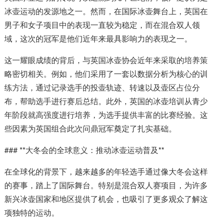
冰壶运动的发源地之一。然而，在国际冰壶舞台上，英国在
男子和女子项目中的表现一直较为稳定，而在混合双人领
域，这次的冠军是他们近年来最具影响力的表现之一。
这一耀眼成绩的背后，与英国冰壶协会近年来采取的培养策
略密切相关。例如，他们采用了一套以数据分析为核心的训
练方法，通过记录选手的投壶轨迹、转速以及壶区占位分
布，帮助选手进行赛后总结。此外，英国的冰壶培训从青少
年阶段就高强度进行培养，为选手提供丰富的比赛经验。这
些因素为英国组合此次问鼎冠军奠定了扎实基础。
### **大冬会的全球意义：推动冰壶运动普及**
在全球化的背景下，越来越多的年轻选手通过像大冬会这样
的赛事，踏上了国际舞台。特别是混合双人赛项目，为许多
新兴冰壶国家和地区提供了机会，也吸引了更多观众了解这
项独特的运动。